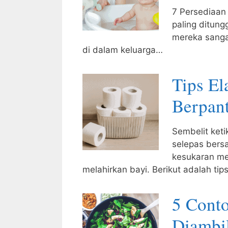
7 Persediaan 
paling ditung
mereka sanga
di dalam keluarga…
Tips El
Berpan
Sembelit ket
selepas bersa
kesukaran me
melahirkan bayi. Berikut adalah tip
5 Cont
Diambi