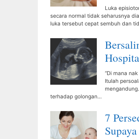
Luka episioto
secara normal tidak seharusnya di
luka tersebut cepat sembuh dan t
Bersali
Hospita
“Di mana nak 
Itulah persoa
mengandung. 
terhadap golongan…
7 Perse
Supaya