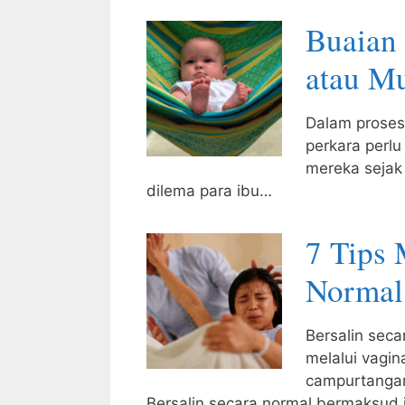
Buaian
atau M
Dalam proses
perkara perlu
mereka sejak 
dilema para ibu…
7 Tips 
Normal
Bersalin seca
melalui vagin
campurtangan
Bersalin secara normal bermaksud