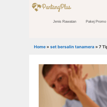
Skip
to
content
Jenis Rawatan
Pakej Promo
Home
»
set bersalin tanamera
»
7 T