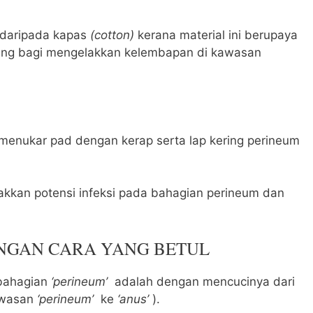
 daripada kapas
(cotton)
kerana material ini berupaya
ting bagi mengelakkan kelembapan di kawasan
menukar pad dengan kerap serta lap kering perineum
lakkan potensi infeksi pada bahagian perineum dan
GAN CARA YANG BETUL
bahagian
‘perineum’
adalah dengan mencucinya dari
awasan
‘perineum’
ke
‘anus’
).