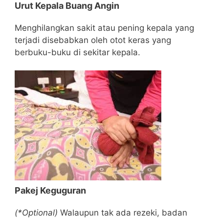
Urut Kepala Buang Angin
Menghilangkan sakit atau pening kepala yang
terjadi disebabkan oleh otot keras yang
berbuku-buku di sekitar kepala.
Pakej Keguguran
(*Optional)
Walaupun tak ada rezeki, badan