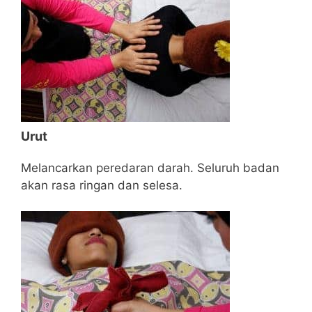
Urut
Melancarkan peredaran darah. Seluruh badan
akan rasa ringan dan selesa.