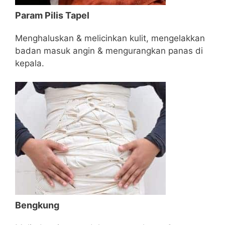
Param Pilis Tapel
Menghaluskan & melicinkan kulit, mengelakkan
badan masuk angin & mengurangkan panas di
kepala.
Bengkung