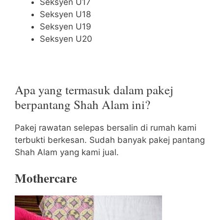
Seksyen U17
Seksyen U18
Seksyen U19
Seksyen U20
Apa yang termasuk dalam pakej
berpantang Shah Alam ini?
Pakej rawatan selepas bersalin di rumah kami
terbukti berkesan. Sudah banyak pakej pantang
Shah Alam yang kami jual.
Mothercare