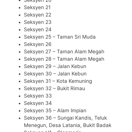
Seksyen 21
Seksyen 22
Seksyen 23
Seksyen 24
Seksyen 25 – Taman Sri Muda
Seksyen 26
Seksyen 27 – Taman Alam Megah
Seksyen 28 – Taman Alam Megah
Seksyen 29 – Jalan Kebun
Seksyen 30 – Jalan Kebun
Seksyen 31 – Kota Kemuning
Seksyen 32 – Bukit Rimau
Seksyen 33
Seksyen 34
Seksyen 35 – Alam Impian
Seksyen 36 – Sungai Kandis, Teluk
Menegun, Desa Latania, Bukit Badak