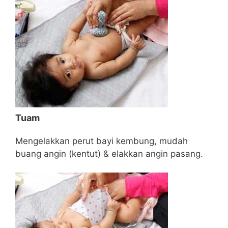
Tuam
Mengelakkan perut bayi kembung, mudah
buang angin (kentut) & elakkan angin pasang.