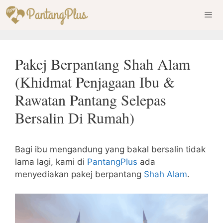
Skip
to
content
Men
Pakej Berpantang Shah Alam
(Khidmat Penjagaan Ibu &
Rawatan Pantang Selepas
Bersalin Di Rumah)
Bagi ibu mengandung yang bakal bersalin tidak
lama lagi, kami di
PantangPlus
ada
menyediakan pakej berpantang
Shah Alam
.