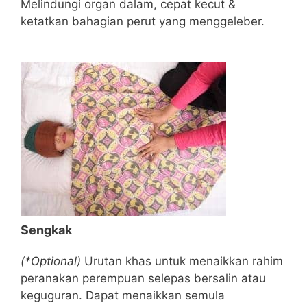
Melindungi organ dalam, cepat kecut &
ketatkan bahagian perut yang menggeleber.
Sengkak
(*Optional)
Urutan khas untuk menaikkan rahim
peranakan perempuan selepas bersalin atau
keguguran. Dapat menaikkan semula