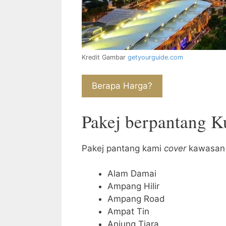
Kredit Gambar
getyourguide.com
Berapa Harga?
Pakej berpantang 
Pakej pantang kami
cover
kawasan i
Alam Damai
Ampang Hilir
Ampang Road
Ampat Tin
Anjung Tiara