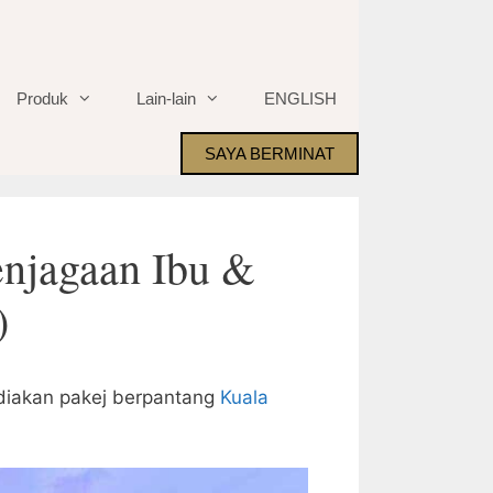
Produk
Lain-lain
ENGLISH
SAYA BERMINAT
njagaan Ibu &
)
iakan pakej berpantang
Kuala