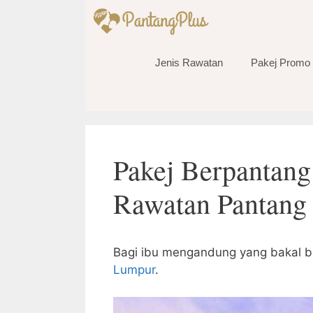
Skip
to
content
Jenis Rawatan
Pakej Promo
Pakej Berpantan
Rawatan Pantang 
Bagi ibu mengandung yang bakal ber
Lumpur
.