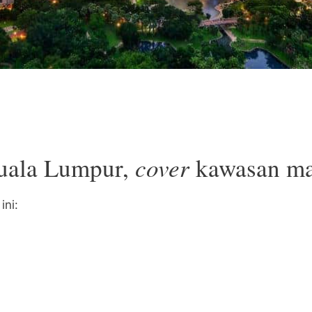
Kuala Lumpur,
cover
kawasan m
ni: