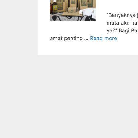
“Banyaknya j
mata aku nak
ya?” Bagi P
amat penting …
Read more