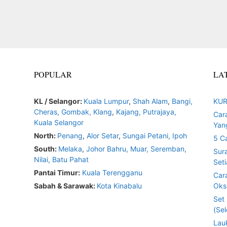
POPULAR
LA
KL / Selangor:
Kuala Lumpur
,
Shah Alam
,
Bangi,
KUR
Cheras,
Gombak,
Klang
,
Kajang,
Putrajaya,
Car
Kuala Selangor
Yan
North:
Penang
,
Alor Setar
,
Sungai Petani,
Ipoh
5 C
South:
Melaka
,
Johor Bahru,
Muar
,
Seremban,
Sur
Nilai,
Batu Pahat
Seti
Pantai Timur:
Kuala Terengganu
Car
Sabah & Sarawak:
Kota Kinabalu
Oksi
Set
(Sel
Lau