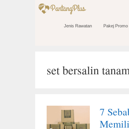
Skip
to
content
Jenis Rawatan
Pakej Promo
set bersalin tana
7 Seba
Memili