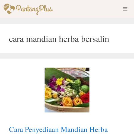
Skip
to
content
Men
cara mandian herba bersalin
Cara Penyediaan Mandian Herba