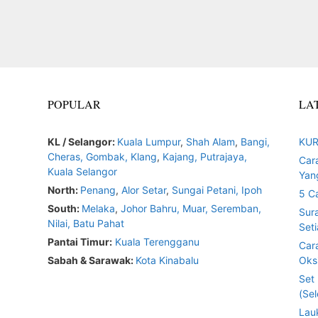
POPULAR
LA
KL / Selangor:
Kuala Lumpur
,
Shah Alam
,
Bangi,
KUR
Cheras,
Gombak,
Klang
,
Kajang,
Putrajaya,
Car
Kuala Selangor
Yan
North:
Penang
,
Alor Setar
,
Sungai Petani,
Ipoh
5 C
South:
Melaka
,
Johor Bahru,
Muar
,
Seremban,
Sur
Nilai,
Batu Pahat
Seti
Pantai Timur:
Kuala Terengganu
Car
Sabah & Sarawak:
Kota Kinabalu
Oksi
Set
(Sel
Lau