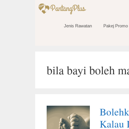
Skip
to
content
Jenis Rawatan
Pakej Promo
bila bayi boleh m
Bolehk
Kalau