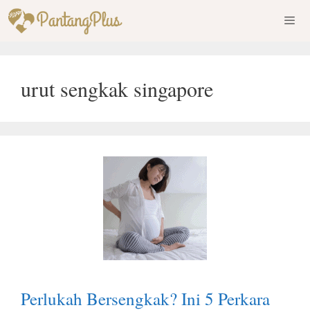
Skip
to
content
Men
urut sengkak singapore
Perlukah Bersengkak? Ini 5 Perkara