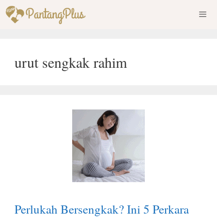
Skip
to
content
Men
urut sengkak rahim
Perlukah Bersengkak? Ini 5 Perkara