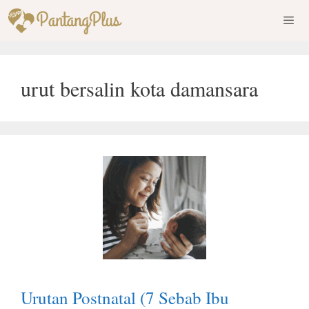
Skip
to
content
Men
urut bersalin kota damansara
Urutan Postnatal (7 Sebab Ibu