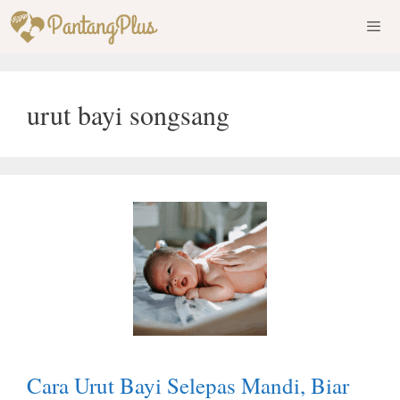
Skip
to
content
Men
urut bayi songsang
Cara Urut Bayi Selepas Mandi, Biar