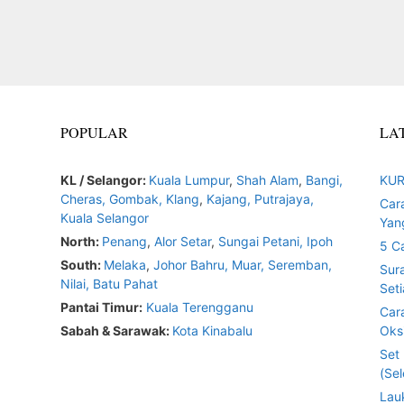
POPULAR
LA
KL / Selangor:
Kuala Lumpur
,
Shah Alam
,
Bangi,
KUR
Cheras,
Gombak,
Klang
,
Kajang,
Putrajaya,
Car
Kuala Selangor
Yan
North:
Penang
,
Alor Setar
,
Sungai Petani,
Ipoh
5 C
South:
Melaka
,
Johor Bahru,
Muar
,
Seremban,
Sur
Nilai,
Batu Pahat
Seti
Pantai Timur:
Kuala Terengganu
Car
Sabah & Sarawak:
Kota Kinabalu
Oksi
Set
(Sel
Lau