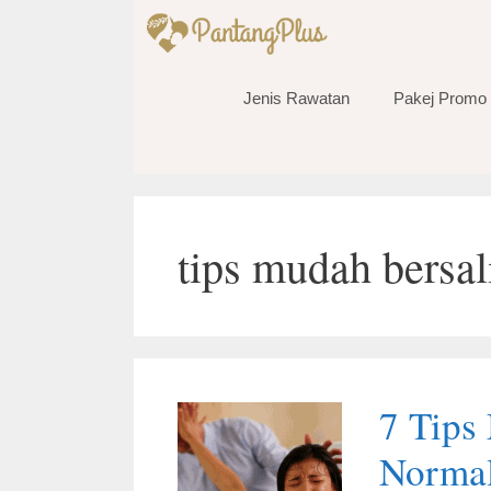
Skip
to
content
Jenis Rawatan
Pakej Promo
tips mudah bersa
7 Tips
Normal