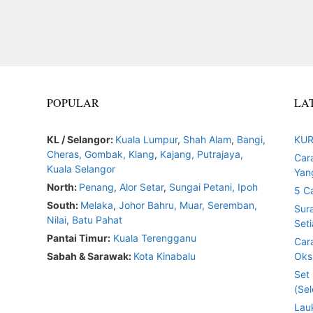
POPULAR
LA
KL / Selangor:
Kuala Lumpur
,
Shah Alam
,
Bangi,
KUR
Cheras,
Gombak,
Klang
,
Kajang,
Putrajaya,
Car
Kuala Selangor
Yan
North:
Penang
,
Alor Setar
,
Sungai Petani,
Ipoh
5 C
South:
Melaka
,
Johor Bahru,
Muar
,
Seremban,
Sur
Nilai,
Batu Pahat
Seti
Pantai Timur:
Kuala Terengganu
Car
Sabah & Sarawak:
Kota Kinabalu
Oksi
Set
(Sel
Lau