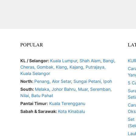
POPULAR
LA
KL / Selangor:
Kuala Lumpur
,
Shah Alam
,
Bangi,
KUR
Cheras,
Gombak,
Klang
,
Kajang,
Putrajaya,
Car
Kuala Selangor
Yan
North:
Penang
,
Alor Setar
,
Sungai Petani,
Ipoh
5 C
South:
Melaka
,
Johor Bahru,
Muar
,
Seremban,
Sur
Nilai,
Batu Pahat
Seti
Pantai Timur:
Kuala Terengganu
Car
Sabah & Sarawak:
Kota Kinabalu
Oksi
Set
(Sel
Lau