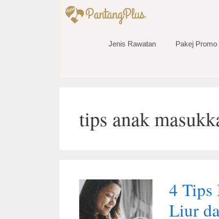
Skip
to
content
Jenis Rawatan
Pakej Promo
tips anak masukk
4 Tips
Liur da