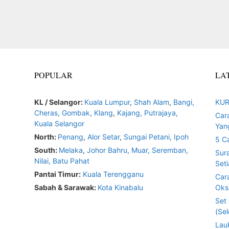
POPULAR
LA
KL / Selangor:
Kuala Lumpur
,
Shah Alam
,
Bangi,
KUR
Cheras,
Gombak,
Klang
,
Kajang,
Putrajaya,
Car
Kuala Selangor
Yan
North:
Penang
,
Alor Setar
,
Sungai Petani,
Ipoh
5 C
South:
Melaka
,
Johor Bahru,
Muar
,
Seremban,
Sur
Nilai,
Batu Pahat
Seti
Pantai Timur:
Kuala Terengganu
Car
Sabah & Sarawak:
Kota Kinabalu
Oksi
Set
(Sel
Lau