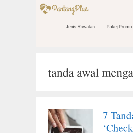
Skip
to
content
Jenis Rawatan
Pakej Promo
tanda awal meng
7 Tand
‘Check