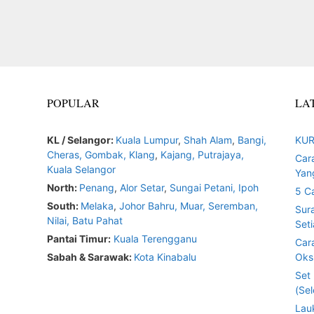
POPULAR
LA
KL / Selangor:
Kuala Lumpur
,
Shah Alam
,
Bangi,
KUR
Cheras,
Gombak,
Klang
,
Kajang,
Putrajaya,
Car
Kuala Selangor
Yan
North:
Penang
,
Alor Setar
,
Sungai Petani,
Ipoh
5 C
South:
Melaka
,
Johor Bahru,
Muar
,
Seremban,
Sur
Nilai,
Batu Pahat
Seti
Pantai Timur:
Kuala Terengganu
Car
Sabah & Sarawak:
Kota Kinabalu
Oksi
Set
(Sel
Lau