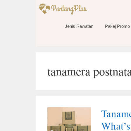
Skip
to
content
Jenis Rawatan
Pakej Promo
tanamera postnata
Taname
What’s