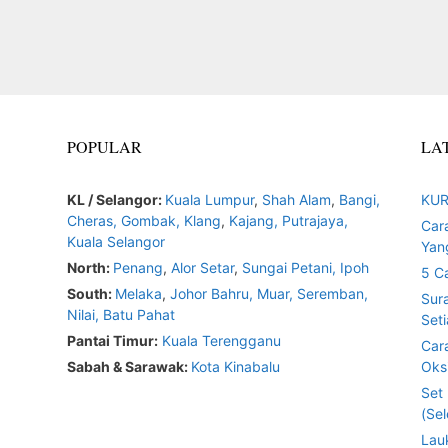
POPULAR
LA
KL / Selangor:
Kuala Lumpur
,
Shah Alam
,
Bangi,
KUR
Cheras,
Gombak,
Klang
,
Kajang,
Putrajaya,
Car
Kuala Selangor
Yan
North:
Penang
,
Alor Setar
,
Sungai Petani,
Ipoh
5 C
South:
Melaka
,
Johor Bahru,
Muar
,
Seremban,
Sur
Nilai,
Batu Pahat
Seti
Pantai Timur:
Kuala Terengganu
Car
Sabah & Sarawak:
Kota Kinabalu
Oksi
Set
(Sel
Lau