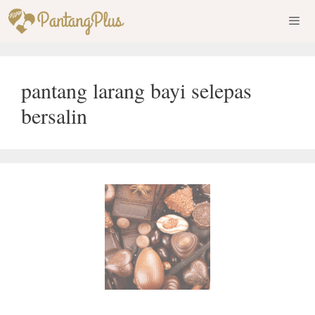
Skip
to
content
Men
pantang larang bayi selepas
bersalin