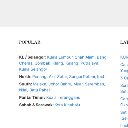
POPULAR
LA
KL / Selangor:
Kuala Lumpur
,
Shah Alam
,
Bangi,
KUR
Cheras,
Gombak,
Klang
,
Kajang,
Putrajaya,
Car
Kuala Selangor
Yan
North:
Penang
,
Alor Setar
,
Sungai Petani,
Ipoh
5 C
South:
Melaka
,
Johor Bahru,
Muar
,
Seremban,
Sur
Nilai,
Batu Pahat
Seti
Pantai Timur:
Kuala Terengganu
Car
Sabah & Sarawak:
Kota Kinabalu
Oksi
Set
(Sel
Lau