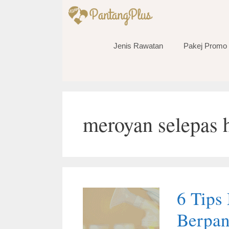
Skip
to
content
Jenis Rawatan
Pakej Promo
meroyan selepas 
6 Tips
Berpan