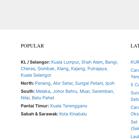
POPULAR
LA
KL / Selangor:
Kuala Lumpur
,
Shah Alam
,
Bangi,
KUR
Cheras,
Gombak,
Klang
,
Kajang,
Putrajaya,
Car
Kuala Selangor
Yan
North:
Penang
,
Alor Setar
,
Sungai Petani,
Ipoh
5 C
South:
Melaka
,
Johor Bahru,
Muar
,
Seremban,
Sur
Nilai,
Batu Pahat
Seti
Pantai Timur:
Kuala Terengganu
Car
Sabah & Sarawak:
Kota Kinabalu
Oksi
Set
(Sel
Lau