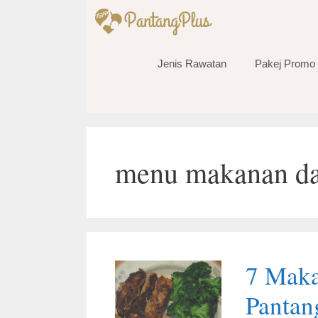
Skip
to
content
Jenis Rawatan
Pakej Promo
menu makanan da
7 Maka
Pantan