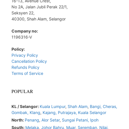
16-13, Avenue Crest,
No 2A, Jalan Jubli Perak 22/1,
Seksyen 22,
40300, Shah Alam, Selangor
Company no:
1196316-V
Policy:
Privacy Policy
Cancellation Policy
Refunds Policy
Terms of Service
POPULAR
KL / Selangor:
Kuala Lumpur
,
Shah Alam
,
Bangi,
Cheras,
Gombak,
Klang
,
Kajang,
Putrajaya,
Kuala Selangor
North:
Penang
,
Alor Setar
,
Sungai Petani,
Ipoh
South:
Melaka
,
Johor Bahru,
Muar
,
Seremban,
Nilai,