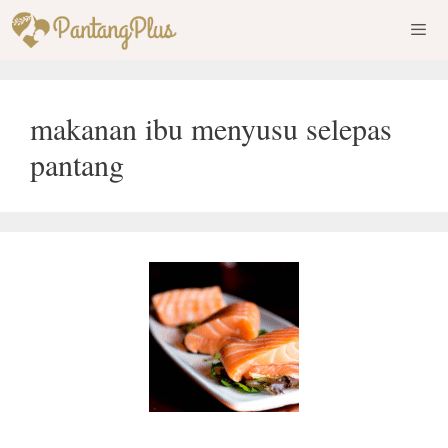
Skip
to
content
Men
makanan ibu menyusu selepas
pantang