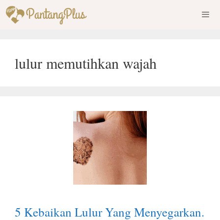
Skip
to
content
Men
lulur memutihkan wajah
5 Kebaikan Lulur Yang Menyegarkan.