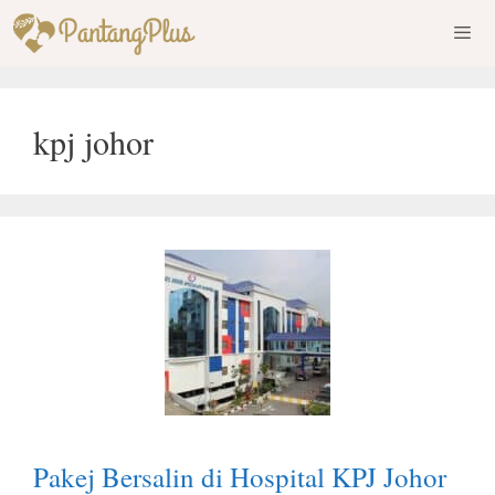
Skip
to
content
Men
kpj johor
Pakej Bersalin di Hospital KPJ Johor