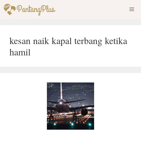
Skip
to
content
Men
kesan naik kapal terbang ketika
hamil