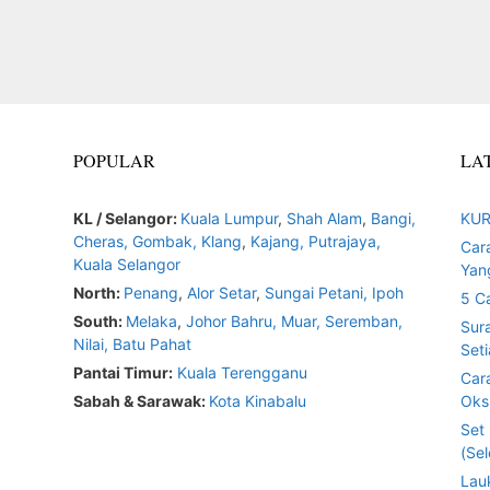
POPULAR
LA
KL / Selangor:
Kuala Lumpur
,
Shah Alam
,
Bangi,
KUR
Cheras,
Gombak,
Klang
,
Kajang,
Putrajaya,
Car
Kuala Selangor
Yan
North:
Penang
,
Alor Setar
,
Sungai Petani,
Ipoh
5 C
South:
Melaka
,
Johor Bahru,
Muar
,
Seremban,
Sur
Nilai,
Batu Pahat
Seti
Pantai Timur:
Kuala Terengganu
Car
Sabah & Sarawak:
Kota Kinabalu
Oksi
Set
(Sel
Lau