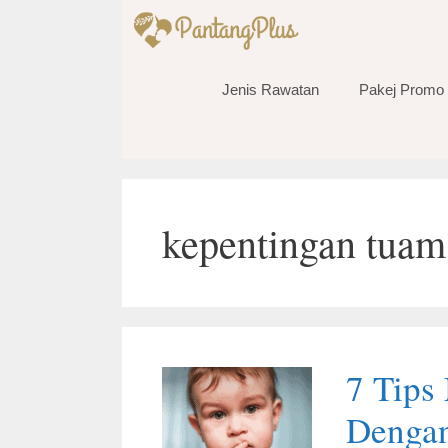
Skip
to
content
Jenis Rawatan
Pakej Promo
kepentingan tuam
7 Tips
Dengan