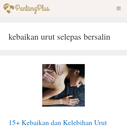
Skip
to
content
Men
kebaikan urut selepas bersalin
15+ Kebaikan dan Kelebihan Urut