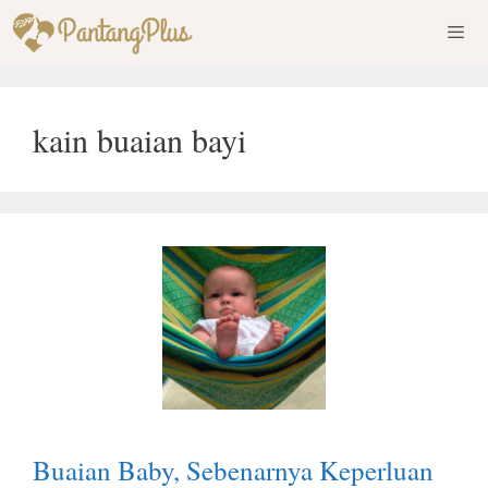
Skip
to
content
Men
kain buaian bayi
Buaian Baby, Sebenarnya Keperluan