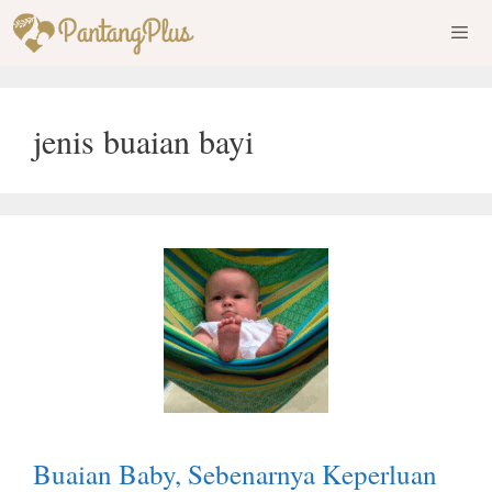
Skip
to
content
Men
jenis buaian bayi
Buaian Baby, Sebenarnya Keperluan