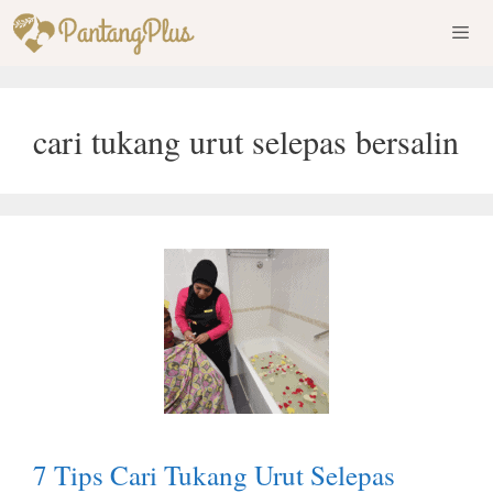
Skip
to
content
Men
cari tukang urut selepas bersalin
7 Tips Cari Tukang Urut Selepas