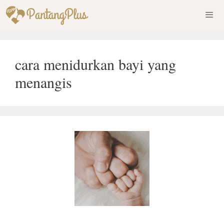
Skip
to
content
Men
cara menidurkan bayi yang
menangis