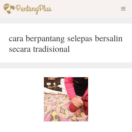
Skip
to
content
Men
cara berpantang selepas bersalin
secara tradisional