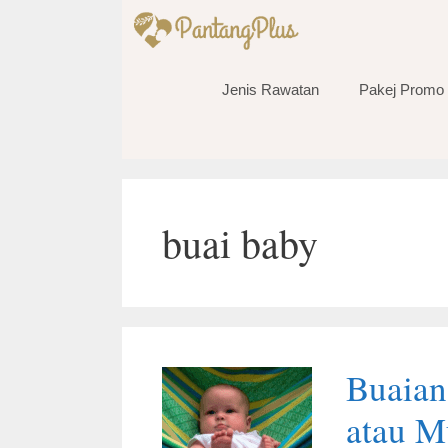
Skip
to
content
Jenis Rawatan
Pakej Promo
buai baby
Buaian
atau M