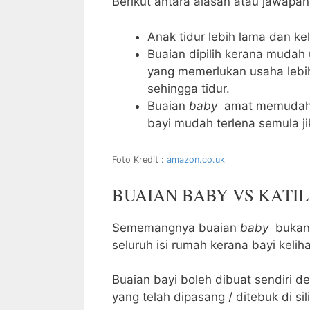
Berikut antara alasan atau jawapan
Anak tidur lebih lama dan ke
Buaian dipilih kerana mudah 
yang memerlukan usaha lebi
sehingga tidur.
Buaian
baby
amat memudahk
bayi mudah terlena semula jik
Foto Kredit :
amazon.co.uk
BUAIAN BABY VS KATI
Sememangnya buaian
baby
bukan 
seluruh isi rumah kerana bayi kelih
Buaian bayi boleh dibuat sendiri d
yang telah dipasang / ditebuk di s