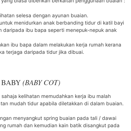
 yang biasa diberikan berkaitan penggunaan buaian :
lihatan selesa dengan ayunan buaian.
untuk menidurkan anak berbanding tidur di katil bayi
h daripada ibu bapa seperti menepuk-nepuk anak
an ibu bapa dalam melakukan kerja rumah kerana
a terjaga daripada tidur jika dibuai.
(BABY COT)
L BABY
sahaja kelihatan memudahkan kerja ibu malah
atan mudah tidur apabila diletakkan di dalam buaian.
engan menyangkut spring buaian pada tali / dawai
iling rumah dan kemudian kain batik disangkut pada