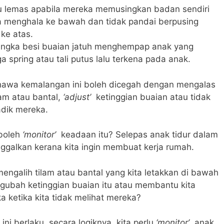
au lemas apabila mereka memusingkan badan sendiri
a menghala ke bawah dan tidak pandai berpusing
ke atas.
rangka besi buaian jatuh menghempap anak yang
a spring atau tali putus lalu terkena pada anak.
awa kemalangan ini boleh dicegah dengan mengalas
m atau bantal,
‘adjust’
ketinggian buaian atau tidak
dik mereka.
boleh
‘monitor’
keadaan itu? Selepas anak tidur dalam
nggalkan kerana kita ingin membuat kerja rumah.
mengalih tilam atau bantal yang kita letakkan di bawah
ngubah ketinggian buaian itu atau membantu kita
 ketika kita tidak melihat mereka?
ini berlaku, secara logiknya, kita perlu
‘monitor’
anak