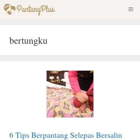
Skip
to
content
Men
bertungku
6 Tips Berpantang Selepas Bersalin