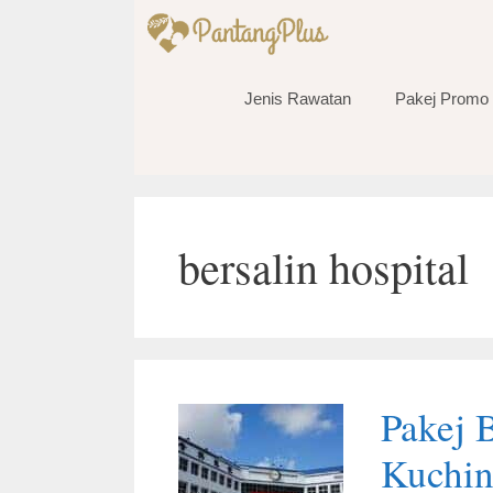
Skip
to
content
Jenis Rawatan
Pakej Promo
bersalin hospital
Pakej 
Kuchin