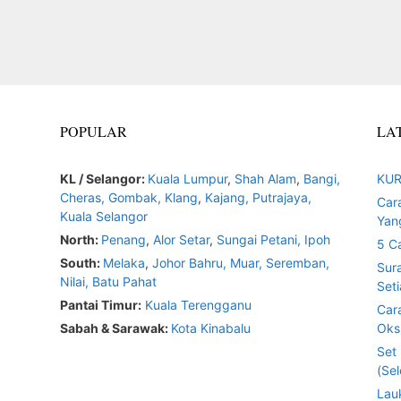
POPULAR
LA
KL / Selangor:
Kuala Lumpur
,
Shah Alam
,
Bangi,
KUR
Cheras,
Gombak,
Klang
,
Kajang,
Putrajaya,
Car
Kuala Selangor
Yan
North:
Penang
,
Alor Setar
,
Sungai Petani,
Ipoh
5 C
South:
Melaka
,
Johor Bahru,
Muar
,
Seremban,
Sur
Nilai,
Batu Pahat
Seti
Pantai Timur:
Kuala Terengganu
Car
Sabah & Sarawak:
Kota Kinabalu
Oksi
Set
(Sel
Lau