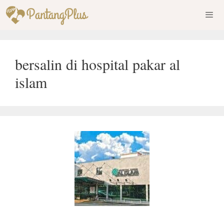
Skip
to
content
Men
bersalin di hospital pakar al
islam