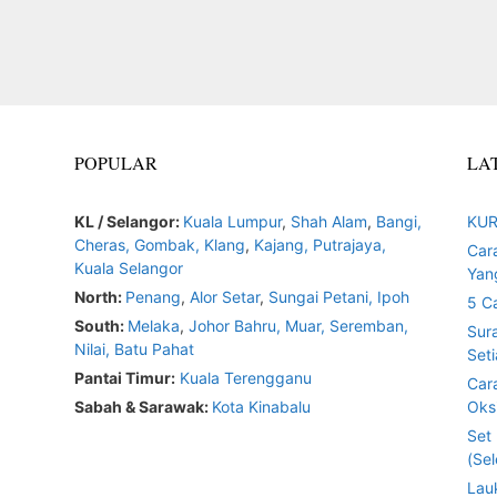
POPULAR
LA
KL / Selangor:
Kuala Lumpur
,
Shah Alam
,
Bangi,
KUR
Cheras,
Gombak,
Klang
,
Kajang,
Putrajaya,
Car
Kuala Selangor
Yan
North:
Penang
,
Alor Setar
,
Sungai Petani,
Ipoh
5 C
South:
Melaka
,
Johor Bahru,
Muar
,
Seremban,
Sur
Nilai,
Batu Pahat
Seti
Pantai Timur:
Kuala Terengganu
Car
Sabah & Sarawak:
Kota Kinabalu
Oksi
Set
(Sel
Lau