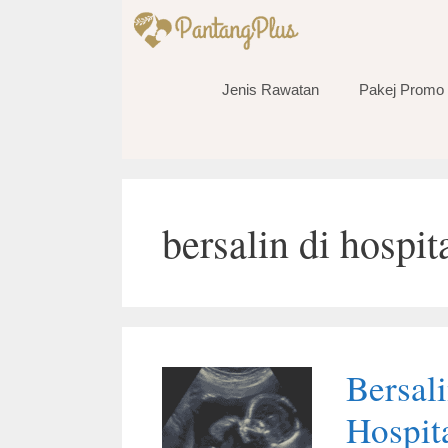
Skip
to
content
Jenis Rawatan
Pakej Promo
bersalin di hospit
Bersali
Hospit