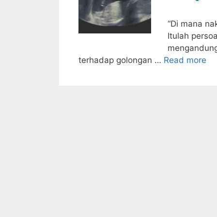
“Di mana nak
Itulah perso
mengandung.
terhadap golongan …
Read more