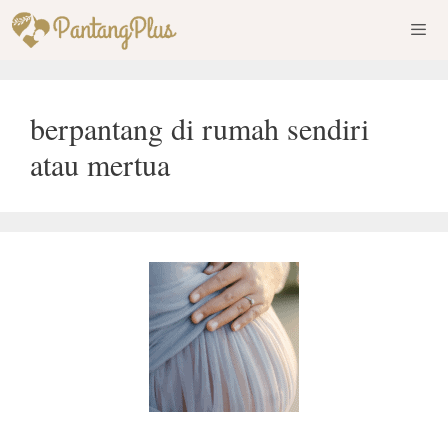
Skip
to
content
Men
berpantang di rumah sendiri
atau mertua