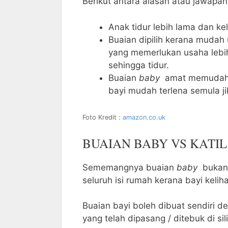
Berikut antara alasan atau jawapan
Anak tidur lebih lama dan ke
Buaian dipilih kerana mudah 
yang memerlukan usaha lebi
sehingga tidur.
Buaian
baby
amat memudahk
bayi mudah terlena semula jik
Foto Kredit :
amazon.co.uk
BUAIAN BABY VS KATI
Sememangnya buaian
baby
bukan 
seluruh isi rumah kerana bayi kelih
Buaian bayi boleh dibuat sendiri d
yang telah dipasang / ditebuk di s