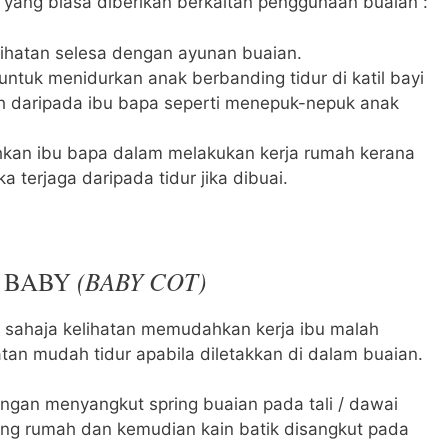
 yang biasa diberikan berkaitan penggunaan buaian :
lihatan selesa dengan ayunan buaian.
untuk menidurkan anak berbanding tidur di katil bayi
h daripada ibu bapa seperti menepuk-nepuk anak
an ibu bapa dalam melakukan kerja rumah kerana
a terjaga daripada tidur jika dibuai.
(BABY COT)
L BABY
sahaja kelihatan memudahkan kerja ibu malah
atan mudah tidur apabila diletakkan di dalam buaian.
engan menyangkut spring buaian pada tali / dawai
iling rumah dan kemudian kain batik disangkut pada