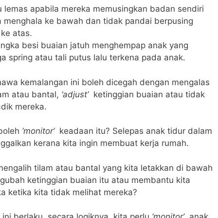
au lemas apabila mereka memusingkan badan sendiri
a menghala ke bawah dan tidak pandai berpusing
ke atas.
rangka besi buaian jatuh menghempap anak yang
a spring atau tali putus lalu terkena pada anak.
awa kemalangan ini boleh dicegah dengan mengalas
m atau bantal,
‘adjust’
ketinggian buaian atau tidak
dik mereka.
boleh
‘monitor’
keadaan itu? Selepas anak tidur dalam
nggalkan kerana kita ingin membuat kerja rumah.
mengalih tilam atau bantal yang kita letakkan di bawah
ngubah ketinggian buaian itu atau membantu kita
 ketika kita tidak melihat mereka?
ini berlaku, secara logiknya, kita perlu
‘monitor’
anak