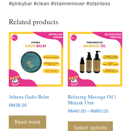
#pinkybar #clean #stainremover #stainless
Related products
Athena Gadis Balm
Relaxing Massage Oil |
Minyak Urut
RM
38.00
Price
RM
40.00
–
RM
80.00
range:
This
Read more
RM40.00
product
Select options
through