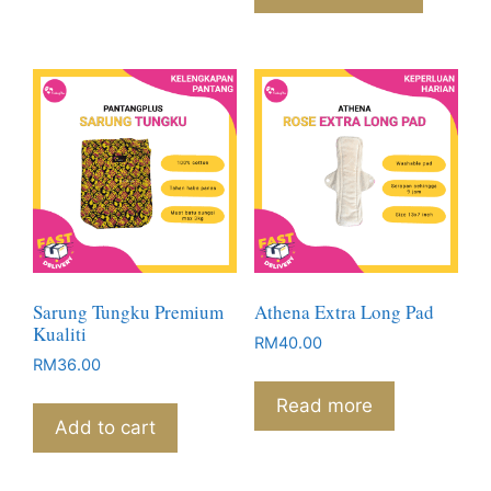
has
RM80.00
multiple
variants
The
options
may
be
chosen
on
the
product
Sarung Tungku Premium
Athena Extra Long Pad
page
Kualiti
RM
40.00
RM
36.00
Read more
Add to cart