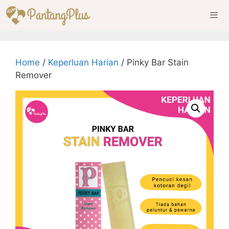
Skip
to
content
Men
Home
/
Keperluan Harian
/ Pinky Bar Stain
Remover