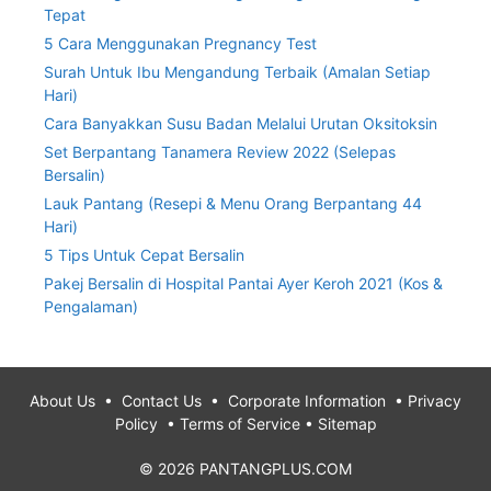
Tepat
5 Cara Menggunakan Pregnancy Test
Surah Untuk Ibu Mengandung Terbaik (Amalan Setiap
Hari)
Cara Banyakkan Susu Badan Melalui Urutan Oksitoksin
Set Berpantang Tanamera Review 2022 (Selepas
Bersalin)
Lauk Pantang (Resepi & Menu Orang Berpantang 44
Hari)
5 Tips Untuk Cepat Bersalin
Pakej Bersalin di Hospital Pantai Ayer Keroh 2021 (Kos &
Pengalaman)
About Us
•
Contact Us
•
Corporate Information
•
Privacy
Policy
•
Terms of Service
•
Sitemap
© 2026 PANTANGPLUS.COM