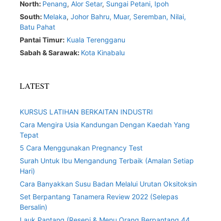
North:
Penang
,
Alor Setar
,
Sungai Petani,
Ipoh
South:
Melaka
,
Johor Bahru,
Muar
,
Seremban,
Nilai,
Batu Pahat
Pantai Timur:
Kuala Terengganu
Sabah & Sarawak:
Kota Kinabalu
LATEST
KURSUS LATIHAN BERKAITAN INDUSTRI
Cara Mengira Usia Kandungan Dengan Kaedah Yang
Tepat
5 Cara Menggunakan Pregnancy Test
Surah Untuk Ibu Mengandung Terbaik (Amalan Setiap
Hari)
Cara Banyakkan Susu Badan Melalui Urutan Oksitoksin
Set Berpantang Tanamera Review 2022 (Selepas
Bersalin)
Lauk Pantang (Resepi & Menu Orang Berpantang 44