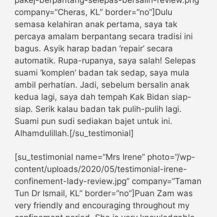
company=”Cheras, KL” border=”no”]Dulu
semasa kelahiran anak pertama, saya tak
percaya amalam berpantang secara tradisi ini
bagus. Asyik harap badan ‘repair’ secara
automatik. Rupa-rupanya, saya salah! Selepas
suami ‘komplen’ badan tak sedap, saya mula
ambil perhatian. Jadi, sebelum bersalin anak
kedua lagi, saya dah tempah Kak Bidan siap-
siap. Serik kalau badan tak pulih-pulih lagi.
Suami pun sudi sediakan bajet untuk ini.
Alhamdulillah.[/su_testimonial]
[su_testimonial name=”Mrs Irene” photo=”/wp-
content/uploads/2020/05/testimonial-irene-
confinement-lady-review.jpg” company=”Taman
Tun Dr Ismail, KL” border=”no”]Puan Zam was
very friendly and encouraging throughout my