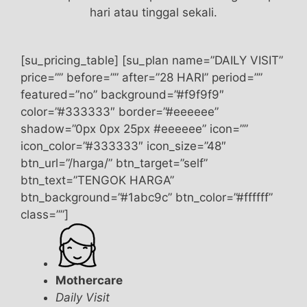
hari atau tinggal sekali.
[su_pricing_table] [su_plan name=”DAILY VISIT”
price=”” before=”” after=”28 HARI” period=””
featured=”no” background=”#f9f9f9″
color=”#333333″ border=”#eeeeee”
shadow=”0px 0px 25px #eeeeee” icon=””
icon_color=”#333333″ icon_size=”48″
btn_url=”/harga/” btn_target=”self”
btn_text=”TENGOK HARGA”
btn_background=”#1abc9c” btn_color=”#ffffff”
class=””]
Mothercare
Daily Visit