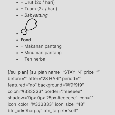
– Urut (2x / hari)
– Tuam (2x / hari)
–
Babysitting
Food
– Makanan pantang
– Minuman pantang
– Teh herba
[/su_plan] [su_plan name=”STAY IN” price=””
before=”” after=”28 HARI” period=””
featured=”no” background=”#f9f9f9″
color=”#333333″ border=”#eeeeee”
shadow=”0px 0px 25px #eeeeee” icon=””
icon_color=”#333333″ icon_size=”48″
btn_url=”/harga/” btn_target=”self”