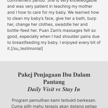
confinement period. She is very knowledgable
and was very patient in teaching my mother
and I how to care for my baby. We learned how
to clean my baby’s face, give her a bath, burp
her, change her clothes, swaddle her and
bottle-feed her. Puan Zam’s massages felt so
good, especially when I had shoulder pains due
to breastfeeding my baby. I enjoyed every bit of
it.[/su_testimonial]
Pakej Penjagaan Ibu Dalam
Pantang
Daily Visit vs Stay In
Program pemulihan kami terbukti berkesan.
Cuma pilih mahu terapis akan datang setiap